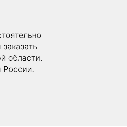
стоятельно
 заказать
й области.
й России.