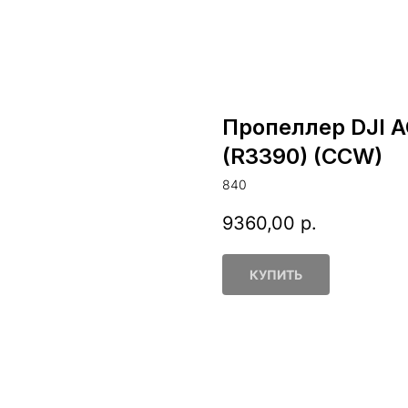
Пропеллер DJI AG
(R3390) (CCW)
840
9360,00
р.
КУПИТЬ