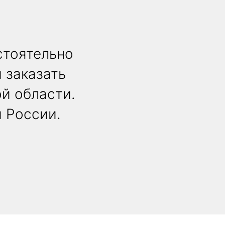
стоятельно
 заказать
й области.
й России.