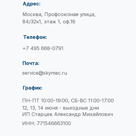
Адрес:
Москва, Профсоюзная улица,
НТАКТЫ
84/32к1, этаж 1, оф.16
Телефон:
Москва, Профсоюзная улица,
84/32к1, этаж 1, оф.16
+7 495 668-0791
н:
+7 495 668-0791
service@skymec.ru
Почта:
service@skymec.ru
ПН-ПТ 10:00-19:00,СБ-ВС 11:00-17:00
12, 13, 14 июня - выходные дни
График:
ПН-ПТ 10:00-19:00, СБ-ВС 11:00-17:00
12, 13, 14 июня - выходные дни
ИП Старцев Александр Михайлович
ИНН: 771546663100