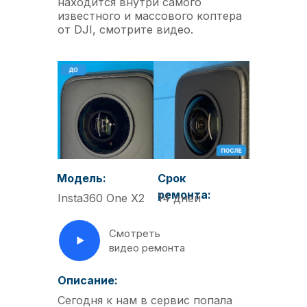
находится внутри самого
известного и массового коптера
от DJI, смотрите видео.
Модель:
Срок
ремонта:
Insta360 One X2
14 дней
Смотреть
видео ремонта
Описание:
Сегодня к нам в сервис попала