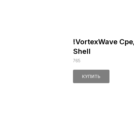
!VortexWave Сре
Shell
765
КУПИТЬ