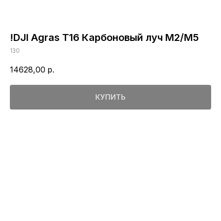
!DJI Agras T16 Карбоновый луч M2/M5
130
14628,00
р.
КУПИТЬ