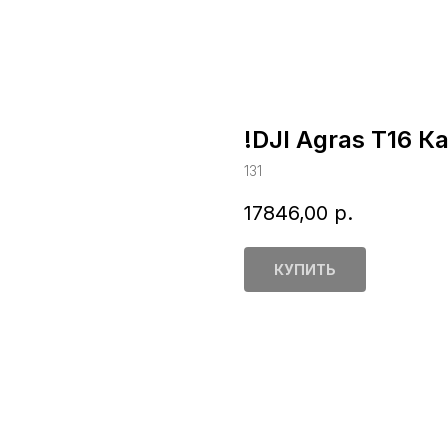
!DJI Agras T16 
131
17846,00
р.
КУПИТЬ