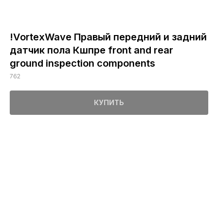
!VortexWave Правый передний и задний
датчик пола Кшпре front and rear
ground inspection components
762
КУПИТЬ