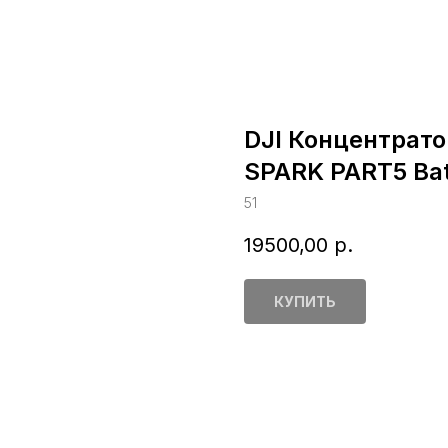
DJI Концентрато
SPARK PART5 Bat
51
19500,00
р.
КУПИТЬ