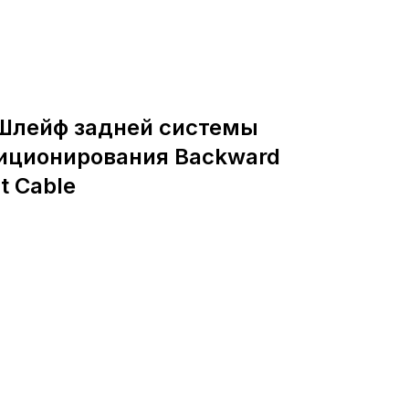
2 Шлейф задней системы
зиционирования Backward
at Cable