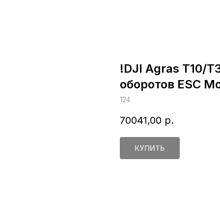
!DJI Agras T10/T
оборотов ESC M
124
70041,00
р.
КУПИТЬ