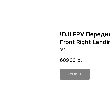
!DJI FPV Передн
Front Right Land
188
609,00
р.
КУПИТЬ